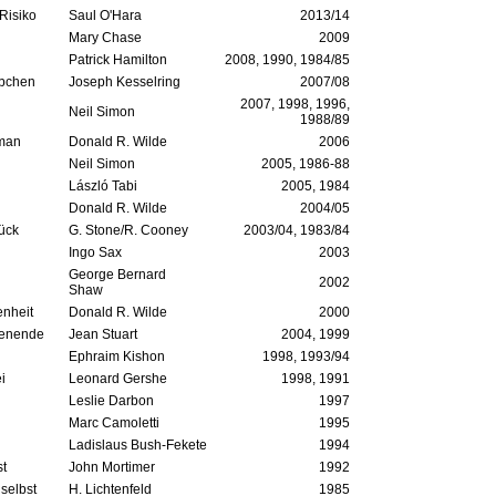
 Risiko
Saul O'Hara
2013/14
Mary Chase
2009
Patrick Hamilton
2008, 1990, 1984/85
ubchen
Joseph Kesselring
2007/08
2007, 1998, 1996,
Neil Simon
1988/89
 man
Donald R. Wilde
2006
Neil Simon
2005, 1986-88
László Tabi
2005, 1984
Donald R. Wilde
2004/05
ück
G. Stone/R. Cooney
2003/04, 1983/84
Ingo Sax
2003
George Bernard
2002
Shaw
nheit
Donald R. Wilde
2000
henende
Jean Stuart
2004, 1999
Ephraim Kishon
1998, 1993/94
i
Leonard Gershe
1998, 1991
Leslie Darbon
1997
Marc Camoletti
1995
Ladislaus Bush-Fekete
1994
st
John Mortimer
1992
 selbst
H. Lichtenfeld
1985