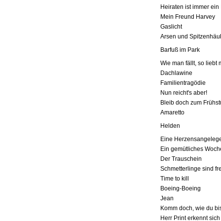
Heiraten ist immer ein
Mein Freund Harvey
Gaslicht
Arsen und Spitzenhä
Barfuß im Park
Wie man fällt, so liebt
Dachlawine
Familientragödie
Nun reicht's aber!
Bleib doch zum Frühst
Amaretto
Helden
Eine Herzensangelege
Ein gemütliches Woc
Der Trauschein
Schmetterlinge sind fre
Time to kill
Boeing-Boeing
Jean
Komm doch, wie du bi
Herr Print erkennt sich