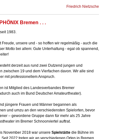
Friedrich Nietzsche
PHÖNIX Bremen . . .
 seit 1983.
t Freude, unsere und - so hoffen wir regelmäßig - auch die
er Motto bei allem: Gute Unterhaltung - egal ob spannend,
eiter!
steht derzeit aus rund zwei Dutzend jungen und
n zwischen 19 und dem Vierfachen davon. Wir alle sind
er mit professionellem Anspruch.
 ist Mitglied des Landesverbandes Bremer
adurch auch im Bund Deutscher Amateurtheater).
und jüngere Frauen und Männer begannen als
en und umzu an den verschiedensten Spielorten, bevor
rener – gewordene Gruppe dann für mehr als 25 Jahre
theater im Bremer Schnoorviertel auftrat.
is November 2018 war unsere
Spielstätte
die Bühne im
r. Seit 2022 treten wir an verschiedenen Orten in Bremen