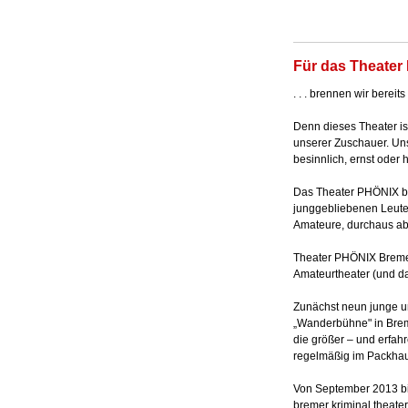
Für das Theater 
. . . brennen wir bereits
Denn dieses Theater is
unserer Zuschauer. Uns
besinnlich, ernst oder h
Das Theater PHÖNIX be
junggebliebenen Leute
Amateure, durchaus ab
Theater PHÖNIX Bremen
Amateurtheater (und d
Zunächst neun junge 
„Wanderbühne" in Brem
die größer – und erfah
regelmäßig im Packhaus
Von September 2013 b
bremer kriminal theate