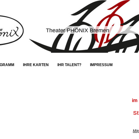
Theater PHÖNIX Bremen
OGRAMM
IHRE KARTEN
IHR TALENT?
IMPRESSUM
im Fr
St
Mit