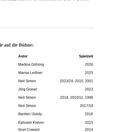
ir auf die Bühne:
Autor
Spielzeit
Martina Göhring
2026
Marisa Leißner
2025
Neil Simon
2023/24, 2010, 2001
Jörg Graser
2022
Neil Simon
2018, 2010/11, 1996
Neil Simon
2017/18
Barillet / Grédy
2016
Ephraim Kishon
2015
Noel Coward
2014